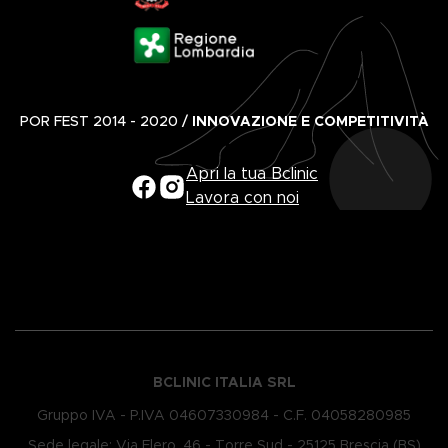
POR FEST 2014 - 2020 /
INNOVAZIONE E COMPETITIVITÀ
Apri la tua Bclinic
Lavora con noi
BCLINIC ITALIA SRL
Gruppo IVA - P.IVA 0​4607330984 - C.F. 0​4058280985
Sede legale: Via Flero, 46 - Torre Sud - 25125 Brescia (BS)