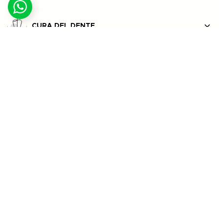
CURA DEL DENTE
IMPLANTOLOGIA
ESTETICA
ORTODONZIA TRASPARENTE
ODONTOIATRIA PEDIATRICA
SIGILLATURE DEI SOLCHI