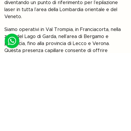
diventando un punto di riferimento per l’epilazione
laser in tutta l’area della Lombardia orientale e del
Veneto.
Siamo operativi in Val Trompia, in Franciacorta, nella
zona del Lago di Garda, nell’area di Bergamo e
provincia, fino alla provincia di Lecco e Verona.
Questa presenza capillare consente di offrire
trattamenti di epilazione laser con tecnologia
avanzata in modo comodo e facilmente accessibile.
Puoi trovare Bclinic a Sarezzo, Manerba del Garda,
Montichiari, Erbusco, Seriate, Stezzano, Calolziocorte
e Bussolengo.
Per informazioni o prenotazioni puoi contattare
direttamente la sede più vicina:
Sarezzo (BS) – 030 2388047