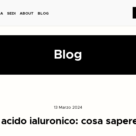
CA
SEDI
ABOUT
BLOG
Blog
13 Marzo 2024
n acido ialuronico: cosa saper