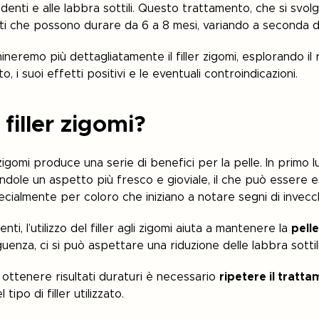
denti e alle labbra sottili. Questo trattamento, che si svol
ti che possono durare da 6 a 8 mesi, variando a seconda del
eremo più dettagliatamente il filler zigomi, esplorando il ruo
 i suoi effetti positivi e le eventuali controindicazioni.
 filler zigomi?
zigomi produce una serie di benefici per la pelle. In primo 
ndole un aspetto più fresco e gioviale, il che può essere 
ecialmente per coloro che iniziano a notare segni di invecc
nti, l’utilizzo del filler agli zigomi aiuta a mantenere la
pelle
guenza, ci si può aspettare una riduzione delle labbra sottili
ottenere risultati duraturi è necessario
ripetere il tratta
ipo di filler utilizzato.