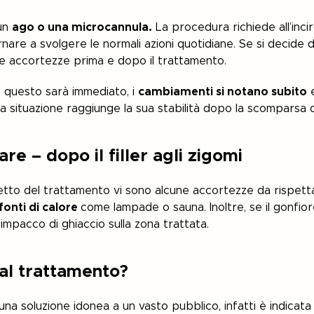
 un
ago o una microcannula.
La procedura richiede all’incir
are a svolgere le normali azioni quotidiane. Se si decide di
e accortezze prima e dopo il trattamento.
, questo sarà immediato, i
cambiamenti si notano subito
e
 la situazione raggiunge la sua stabilità dopo la scomparsa 
re – dopo il filler agli zigomi
tto del trattamento vi sono alcune accortezze da rispet
fonti di calore
come lampade o sauna. Inoltre, se il gonfiore
impacco di ghiaccio sulla zona trattata.
 al trattamento?
e una soluzione idonea a un vasto pubblico, infatti è indicat