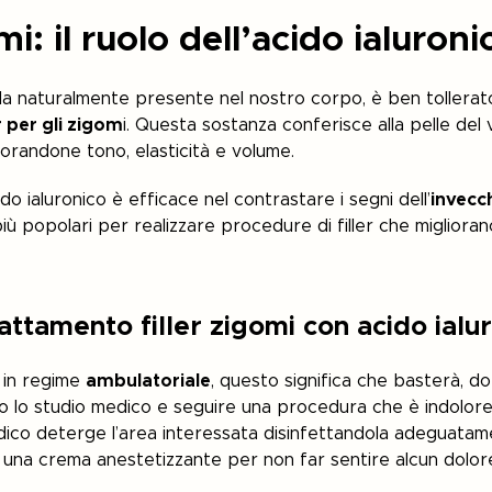
mi: il ruolo dell’acido ialuroni
ola naturalmente presente nel nostro corpo, è ben tollerat
r per gli zigom
i. Questa sostanza conferisce alla pelle del
orandone tono, elasticità e volume.
ido ialuronico è efficace nel contrastare i segni dell’
invecc
ù popolari per realizzare procedure di filler che migliorano
attamento filler zigomi con acido ialu
to in regime
ambulatoriale
, questo significa che basterà, 
lo studio medico e seguire una procedura che è indolore e r
medico deterge l’area interessata disinfettandola adeguata
 una crema anestetizzante per non far sentire alcun dolore 