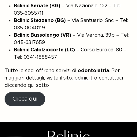
Bclinic Seriate (BG)
– Via Nazionale, 122 – Tel:
035-3055711
Bclinic Stezzano (BG)
– Via Santuario, Snc – Tel:
035-0040119
Bclinic Bussolengo (VR)
– Via Verona, 39b – Tel:
045-6317659
Bclinic Calolziocorte (LC)
– Corso Europa, 80 –
Tel: 0341-1888457
Tutte le sedi offrono servizi di
odontoiatria
. Per
maggiori dettagli, visita il sito:
bclinic.it
o contattaci
cliccando qui sotto
Clicca qui