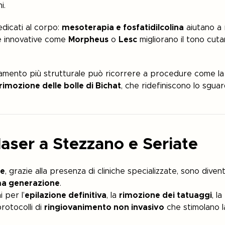
i.
dicati al corpo:
mesoterapia e fosfatidilcolina
aiutano a 
ie innovative come
Morpheus
o
Lesc
migliorano il tono cuta
amento più strutturale può ricorrere a procedure come l
rimozione delle bolle di Bichat
, che ridefiniscono lo sgua
laser a Stezzano e Seriate
te
, grazie alla presenza di cliniche specializzate, sono diven
ima generazione
.
 per l’
epilazione definitiva
, la
rimozione dei tatuaggi
, la
 protocolli di
ringiovanimento non invasivo
che stimolano l