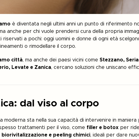
gamo
è diventata negli ultimi anni un punto di riferimento n
ma anche per chi vuole prendersi cura della propria immag
ti riservati a pochi: oggi uomini e donne di ogni età scelg
i lineamenti o rimodellare il corpo.
amo città
, ma anche dei paesi vicini come
Stezzano, Seria
erio, Levate e Zanica
, cercano soluzioni che uniscano effica
ica: dal viso al corpo
ca moderna sta nella sua capacità di intervenire in maniera 
spesso trattamenti per il viso, come
filler e botox
per ride
e
biorivitalizzazione e peeling chimici
, ideali per dare nuov