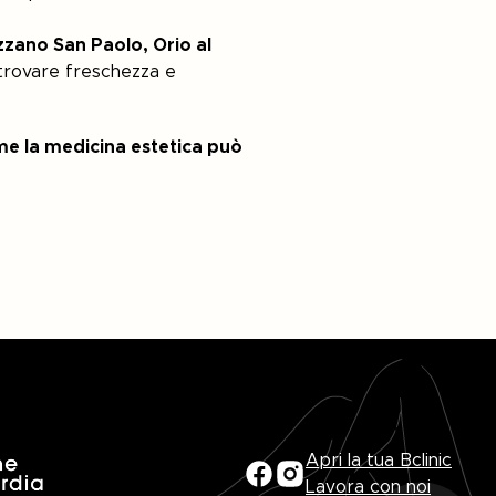
zzano San Paolo, Orio al
trovare freschezza e
ome la medicina estetica può
Apri la tua Bclinic
Lavora con noi