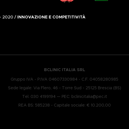
- 2020 /
INNOVAZIONE E COMPETITIVITÀ
BCLINIC ITALIA SRL
Gruppo IVA - P.IVA 0​4607330984 - C.F. 0​4058280985
Sede legale: Via Flero, 46 - Torre Sud - 25125 Brescia (BS)
Tel.
030 4199194
— PEC:
bclinicitalia@pec.it
REA BS: 585238 - Capitale sociale: € 10.200,00