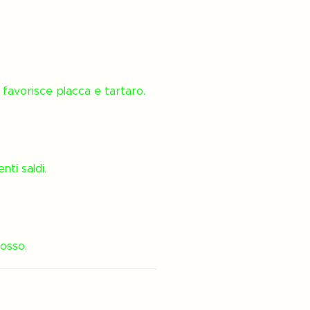
.
a favorisce placca e tartaro.
ti saldi.
’osso.