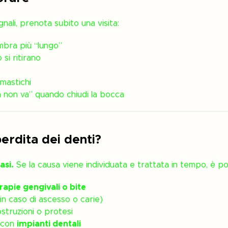
gnali, prenota subito una visita:
bra più “lungo”
si ritirano
mastichi
 non va” quando chiudi la bocca
erdita dei denti?
asi.
Se la causa viene individuata e trattata in tempo, è pos
rapie gengivali o bite
 in caso di ascesso o carie)
ostruzioni o protesi
i con
impianti dentali