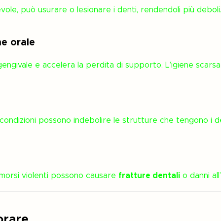
le, può usurare o lesionare i denti, rendendoli più deboli
ne orale
 gengivale e accelera la perdita di supporto. L’igiene scars
condizioni possono indebolire le strutture che tengono i den
morsi violenti possono causare
fratture dentali
o danni all
orare