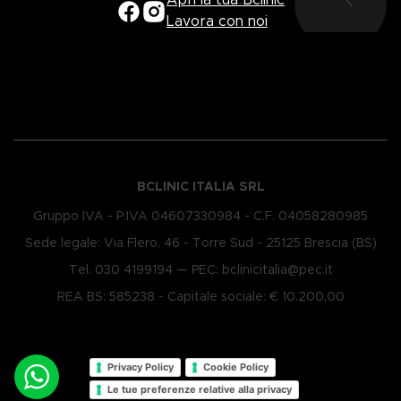
Apri la tua Bclinic
Lavora con noi
BCLINIC ITALIA SRL
Gruppo IVA - P.IVA 0​4607330984 - C.F. 0​4058280985
Sede legale: Via Flero, 46 - Torre Sud - 25125 Brescia (BS)
Tel.
030 4199194
— PEC:
bclinicitalia@pec.it
REA BS: 585238 - Capitale sociale: € 10.200,00
Privacy Policy
Cookie Policy
Le tue preferenze relative alla privacy